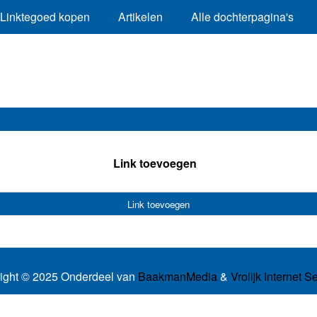
Linktegoed kopen
Artikelen
Alle dochterpagina's
Link toevoegen
Link toevoegen
ight © 2025 Onderdeel van
BaakmanMedia
&
Vrolijk Internet S