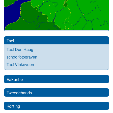
Taxi
Taxi Den Haag
schoolfotograven
Taxi Vinkeveen
Vakantie
Tweedehands
Korting