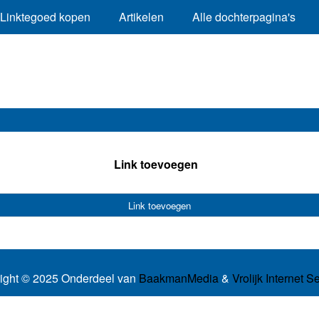
Linktegoed kopen
Artikelen
Alle dochterpagina's
Link toevoegen
Link toevoegen
ight © 2025 Onderdeel van
BaakmanMedia
&
Vrolijk Internet S